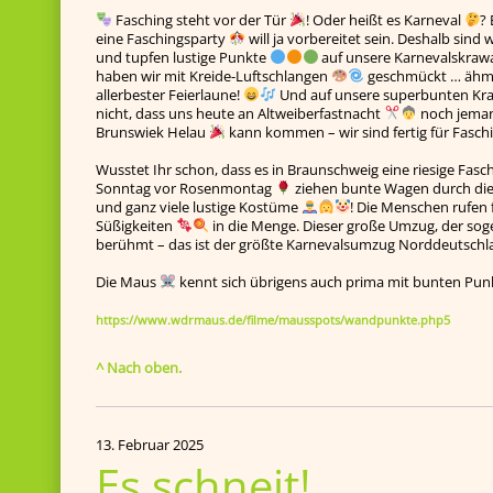
Fasching steht vor der Tür
! Oder heißt es Karneval
? 
eine Faschingsparty
will ja vorbereitet sein. Deshalb sind
und tupfen lustige Punkte
auf unsere Karnevalskraw
haben wir mit Kreide-Luftschlangen
geschmückt … ähm …
allerbester Feierlaune!
Und auf unsere superbunten Kra
nicht, dass uns heute an Altweiberfastnacht
noch jeman
Brunswiek Helau
kann kommen – wir sind fertig für Fasch
Wusstet Ihr schon, dass es in Braunschweig eine riesige Fas
Sonntag vor Rosenmontag
ziehen bunte Wagen durch die
und ganz viele lustige Kostüme
! Die Menschen rufen
Süßigkeiten
in die Menge. Dieser große Umzug, der so
berühmt – das ist der größte Karnevalsumzug Norddeutsch
Die Maus
kennt sich übrigens auch prima mit bunten Pu
https://www.wdrmaus.de/filme/mausspots/wandpunkte.php5
^ Nach oben.
13. Februar 2025
Es schneit!