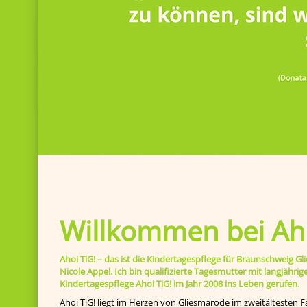
Willkommen bei Aho
Ahoi TiG! – das ist die Kindertagespflege für Braunschweig
Nicole Appel. Ich bin qualifizierte Tagesmutter mit langjähr
Kindertagespflege Ahoi TiG! im Jahr 2008 ins Leben gerufen.
Ahoi TiG! liegt im Herzen von Gliesmarode im zweitältesten F