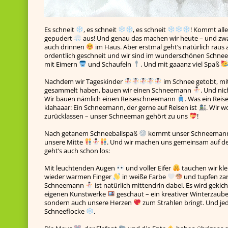
Es schneit
, es schneit
, es schneit
! Kommt all
gepudert
aus! Und genau das machen wir heute – und zw
auch drinnen
im Haus. Aber erstmal geht’s natürlich rau
ordentlich geschneit und wir sind im wunderschönen Schnee
mit Eimern
und Schaufeln
. Und mit gaaanz viel Spaß
Nachdem wir Tageskinder
im Schnee getobt, mi
gesammelt haben, bauen wir einen Schneemann
. Und ni
Wir bauen nämlich einen Reiseschneemann
. Was ein Reis
klahaaar: Ein Schneemann, der gerne auf Reisen ist
. Wir w
zurücklassen – unser Schneeman gehört zu uns
!
Nach getanem Schneeballspaß
kommt unser Schneema
unsere Mitte
. Und wir machen uns gemeinsam auf d
geht’s auch schon los:
Mit leuchtenden Augen
und voller Eifer
tauchen wir kle
wieder warmen Finger
in weiße Farbe
und tupfen za
Schneemann
ist natürlich mittendrin dabei. Es wird gekic
eigenen Kunstwerke
geschaut – ein kreativer Winterzaub
sondern auch unsere Herzen
zum Strahlen bringt. Und jede
Schneeflocke
.