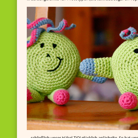
… schließlich unser Häkel-TiQ! glücklich anlächelte. So hat u