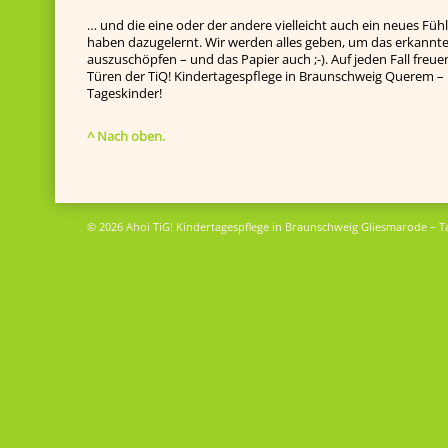
… und die eine oder der andere vielleicht auch ein neues Fühl
haben dazugelernt. Wir werden alles geben, um das erkannte
auszuschöpfen – und das Papier auch ;-). Auf jeden Fall freue
Türen der TiQ! Kindertagespflege in Braunschweig Querem – 
Tageskinder!
^ Nach oben.
© 2026 Ahoi TiG! Kindertagespflege in Braunschweig Gliesmarode – T