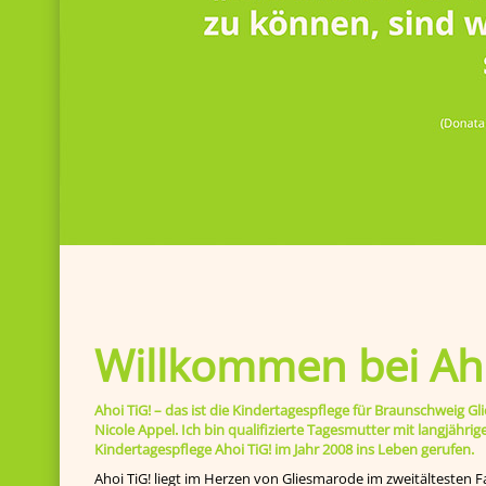
Willkommen bei Aho
Ahoi TiG! – das ist die Kindertagespflege für Braunschweig
Nicole Appel. Ich bin qualifizierte Tagesmutter mit langjähr
Kindertagespflege Ahoi TiG! im Jahr 2008 ins Leben gerufen.
Ahoi TiG! liegt im Herzen von Gliesmarode im zweitältesten F