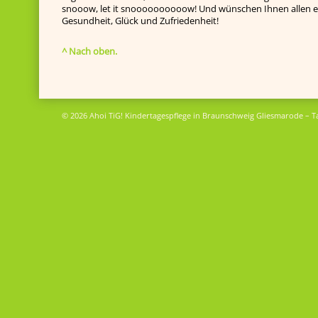
snooow, let it snoooooooooow! Und wünschen Ihnen allen ei
Gesundheit, Glück und Zufriedenheit!
^ Nach oben.
© 2026 Ahoi TiG! Kindertagespflege in Braunschweig Gliesmarode – T