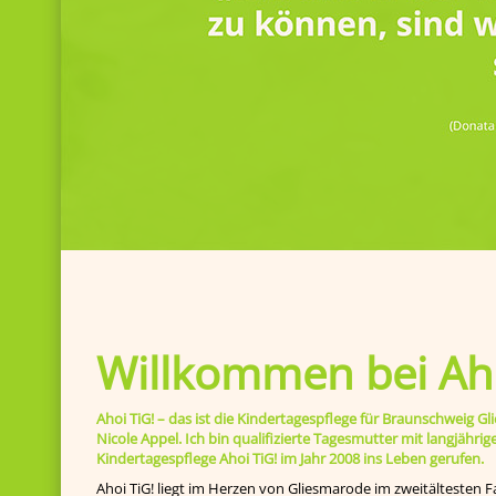
Willkommen bei Aho
Ahoi TiG! – das ist die Kindertagespflege für Braunschweig
Nicole Appel. Ich bin qualifizierte Tagesmutter mit langjähr
Kindertagespflege Ahoi TiG! im Jahr 2008 ins Leben gerufen.
Ahoi TiG! liegt im Herzen von Gliesmarode im zweitältesten F