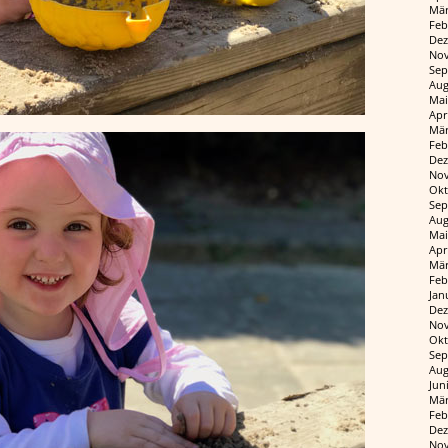
Mär
Feb
Dez
Nov
Sep
Aug
Mai
Apr
Mär
Feb
Dez
Nov
Okt
Sep
Aug
Mai
Apr
Mär
Feb
Jan
Dez
Nov
Okt
Sep
Aug
Jun
Mär
Feb
Dez
Nov