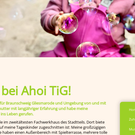
ei Ahoi TiG!
ege für Braunschweig Gliesmarode und Umgebung von und mit
smutter mit langjähriger Erfahrung und habe meine
Ho
 ins Leben gerufen.
Zuh
de im zweitältesten Fachwerkhaus des Stadtteils. Dort biete
 auf meine Tageskinder zugeschnitten ist: Meine großzügigen
Mus
e haben einen Außenbereich mit Spielterrasse, mehrere tolle