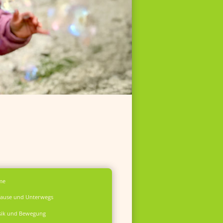
me
ause und Unterwegs
ik und Bewegung