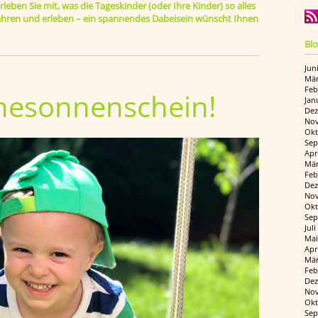
leben Sie mit, was die Tageskinder (oder Ihre Kinder) so alles
rfahren und erleben – ein spannendes Dabeisein wünscht Ihnen
Blo
Jun
Mär
Feb
esonnenschein!
Jan
Dez
Nov
Okt
Sep
Apr
Mär
Feb
Dez
Nov
Okt
Sep
Jul
Mai
Apr
Mär
Feb
Dez
Nov
Okt
Sep