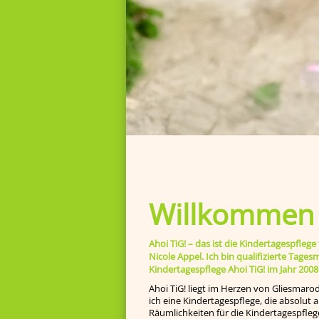
Willkommen b
Ahoi TiG! – das ist die Kindertagespfl
Nicole Appel. Ich bin qualifizierte Tage
Kindertagespflege Ahoi TiG! im Jahr 2008
Ahoi TiG! liegt im Herzen von Gliesmaro
ich eine Kindertagespflege, die absolut
Räumlichkeiten für die Kindertagespfleg