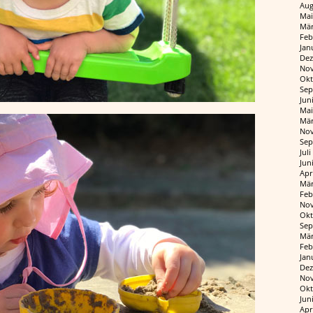
Aug
Mai
Mär
Feb
Jan
Dez
Nov
Okt
Sep
Jun
Mai
Mär
Nov
Sep
Jul
Jun
Apr
Mär
Feb
Nov
Okt
Sep
Mär
Feb
Jan
Dez
Nov
Okt
Jun
Apr