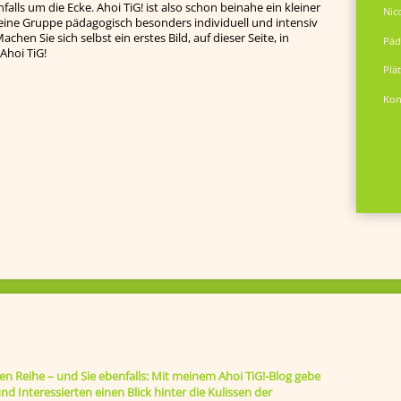
falls um die Ecke. Ahoi TiG! ist also schon beinahe ein kleiner
Nic
leine Gruppe pädagogisch besonders individuell und intensiv
chen Sie sich selbst ein erstes Bild, auf dieser Seite, in
Päd
Ahoi TiG!
Plä
Kon
sten Reihe – und Sie ebenfalls: Mit meinem Ahoi TiG!-Blog gebe
nd Interessierten einen Blick hinter die Kulissen der