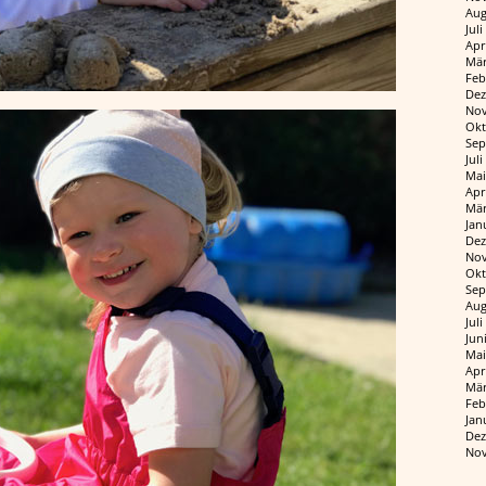
Aug
Jul
Apr
Mär
Feb
Dez
Nov
Okt
Sep
Jul
Mai
Apr
Mär
Jan
Dez
Nov
Okt
Sep
Aug
Jul
Jun
Mai
Apr
Mär
Feb
Jan
Dez
Nov