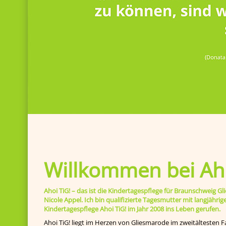
Willkommen bei Aho
Ahoi TiG! – das ist die Kindertagespflege für Braunschweig
Nicole Appel. Ich bin qualifizierte Tagesmutter mit langjähr
Kindertagespflege Ahoi TiG! im Jahr 2008 ins Leben gerufen.
Ahoi TiG! liegt im Herzen von Gliesmarode im zweitältesten F