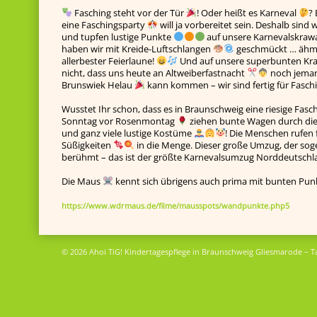
Fasching steht vor der Tür
! Oder heißt es Karneval
? 
eine Faschingsparty
will ja vorbereitet sein. Deshalb sind
und tupfen lustige Punkte
auf unsere Karnevalskraw
haben wir mit Kreide-Luftschlangen
geschmückt … ähm …
allerbester Feierlaune!
Und auf unsere superbunten Kra
nicht, dass uns heute an Altweiberfastnacht
noch jeman
Brunswiek Helau
kann kommen – wir sind fertig für Fasch
Wusstet Ihr schon, dass es in Braunschweig eine riesige Fas
Sonntag vor Rosenmontag
ziehen bunte Wagen durch die
und ganz viele lustige Kostüme
! Die Menschen rufen
Süßigkeiten
in die Menge. Dieser große Umzug, der so
berühmt – das ist der größte Karnevalsumzug Norddeutsch
Die Maus
kennt sich übrigens auch prima mit bunten Pu
https://www.wdrmaus.de/filme/mausspots/wandpunkte.php5
© 2026 Ahoi TiG! Kindertagespflege in Braunschweig Gliesmarode – T