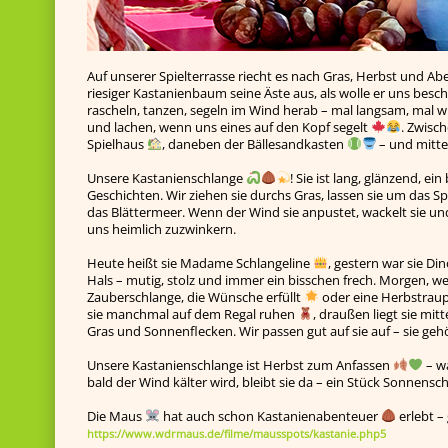
Auf unserer Spielterrasse riecht es nach Gras, Herbst und A
riesiger Kastanienbaum seine Äste aus, als wolle er uns bes
rascheln, tanzen, segeln im Wind herab – mal langsam, mal w
und lachen, wenn uns eines auf den Kopf segelt
. Zwisc
Spielhaus
, daneben der Bällesandkasten
– und mitte
Unsere Kastanienschlange
! Sie ist lang, glänzend, e
Geschichten. Wir ziehen sie durchs Gras, lassen sie um das S
das Blättermeer. Wenn der Wind sie anpustet, wackelt sie und
uns heimlich zuzwinkern.
Heute heißt sie Madame Schlangeline
, gestern war sie Di
Hals – mutig, stolz und immer ein bisschen frech. Morgen, wer
Zauberschlange, die Wünsche erfüllt
oder eine Herbstraup
sie manchmal auf dem Regal ruhen
, draußen liegt sie mi
Gras und Sonnenflecken. Wir passen gut auf sie auf – sie gehö
Unsere Kastanienschlange ist Herbst zum Anfassen
– w
bald der Wind kälter wird, bleibt sie da – ein Stück Sonnens
Die Maus
hat auch schon Kastanienabenteuer
erlebt –
https://www.wdrmaus.de/filme/mausspots/kastanie.php5