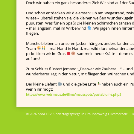
Doch wir haben ein ganz besonderes Ziel: Wir sind auf der
Und schon entdecken wir die ersten! Ob am Wegesrand, zwi
Wiese – überall stehen sie, die kleinen weißen Wunderkugel
puuusten! Was für ein Spaß! Die kleinen Schirmchen tanzen d
– mal langsam, mal im Wirbelwind
. Wir jagen ihnen hinter
fliegen.
Manche bleiben an unseren Jacken hängen, andere landen a
Team
– mal Hand in Hand, mal wild durcheinander, a
picknicken wir im Gras
, sammeln neue Kräfte – denn e
auf uns!
Zum Schluss flüstert jemand: „Das war wie Zauberei…“ – und g
wunderbarer Tag in der Natur, mit fliegenden Wünschen und
Der kleine Elefant
und die gelbe Ente
haben auch ein Pu
wenn ihr mögt:
https://www.wdrmaus.de/filme/mausspots/pusteblume.php5
© 2026 Ahoi TiG! Kindertagespflege in Braunschweig Gliesmarode – T