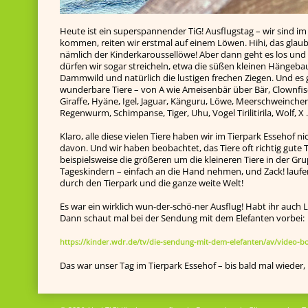
Heute ist ein superspannender TiG! Ausflugstag – wir sind i
kommen, reiten wir erstmal auf einem Löwen. Hihi, das glaubt 
nämlich der Kinderkaroussellöwe! Aber dann geht es los und 
dürfen wir sogar streicheln, etwa die süßen kleinen Hängeb
Dammwild und natürlich die lustigen frechen Ziegen. Und es g
wunderbare Tiere – von A wie Ameisenbär über Bär, Clownfisc
Giraffe, Hyäne, Igel, Jaguar, Känguru, Löwe, Meerschweinchen
Regenwurm, Schimpanse, Tiger, Uhu, Vogel Tirilitirila, Wolf, 
Klaro, alle diese vielen Tiere haben wir im Tierpark Essehof n
davon. Und wir haben beobachtet, das Tiere oft richtig gute
beispielsweise die größeren um die kleineren Tiere in der Grup
Tageskindern – einfach an die Hand nehmen, und Zack! laufen
durch den Tierpark und die ganze weite Welt!
Es war ein wirklich wun-der-schö-ner Ausflug! Habt ihr auc
Dann schaut mal bei der Sendung mit dem Elefanten vorbei:
https://kinder.wdr.de/tv/die-sendung-mit-dem-elefanten/av/video-
Das war unser Tag im Tierpark Essehof – bis bald mal wieder,