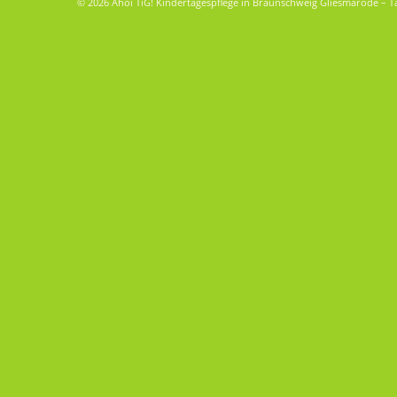
© 2026 Ahoi TiG! Kindertagespflege in Braunschweig Gliesmarode – T