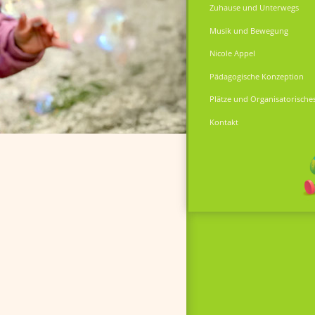
Zuhause und Unterwegs
Musik und Bewegung
Nicole Appel
Pädagogische Konzeption
Plätze und Organisatorische
Kontakt