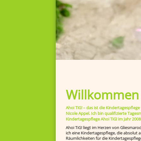
Willkommen b
Ahoi TiG! – das ist die Kindertagespfl
Nicole Appel. Ich bin qualifizierte Tage
Kindertagespflege Ahoi TiG! im Jahr 2008
Ahoi TiG! liegt im Herzen von Gliesmaro
ich eine Kindertagespflege, die absolut
Räumlichkeiten für die Kindertagespfleg