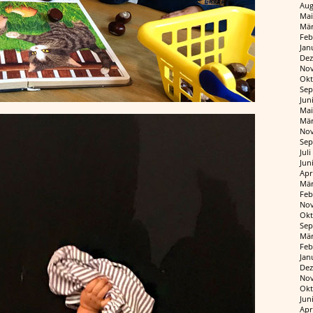
Aug
Mai
Mär
Feb
Jan
Dez
Nov
Okt
Sep
Jun
Mai
Mär
Nov
Sep
Jul
Jun
Apr
Mär
Feb
Nov
Okt
Sep
Mär
Feb
Jan
Dez
Nov
Okt
Jun
Apr