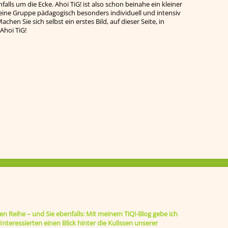
falls um die Ecke. Ahoi TiG! ist also schon beinahe ein kleiner
leine Gruppe pädagogisch besonders individuell und intensiv
chen Sie sich selbst ein erstes Bild, auf dieser Seite, in
Ahoi TiG!
ten Reihe – und Sie ebenfalls: Mit meinem TiQ!-Blog gebe ich
nteressierten einen Blick hinter die Kulissen unserer