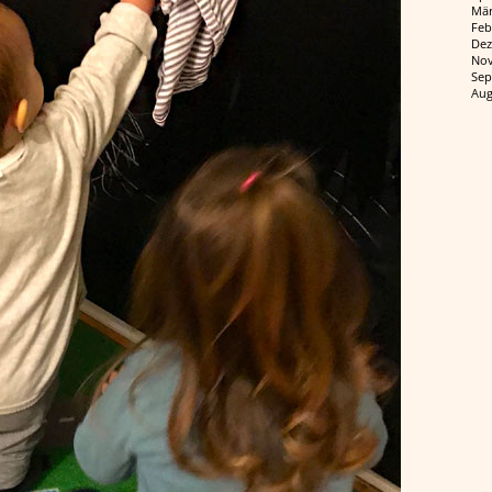
Mär
Feb
Dez
Nov
Sep
Aug