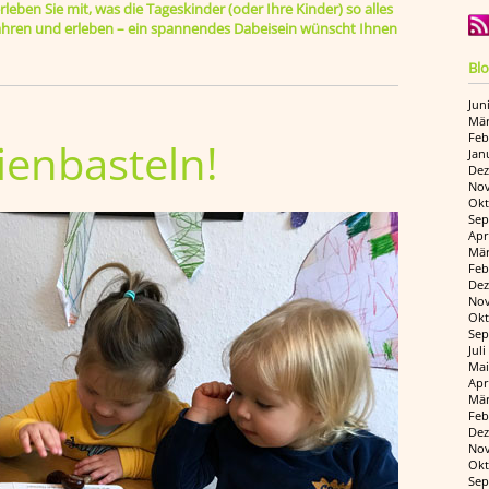
leben Sie mit, was die Tageskinder (oder Ihre Kinder) so alles
rfahren und erleben – ein spannendes Dabeisein wünscht Ihnen
Blo
Jun
Mär
Feb
ienbasteln!
Jan
Dez
Nov
Okt
Sep
Apr
Mär
Feb
Dez
Nov
Okt
Sep
Jul
Mai
Apr
Mär
Feb
Dez
Nov
Okt
Sep