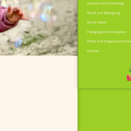
Zuhause und Unterwegs
Musik und Bewegung
Nicole Appel
Pädagogische Konzeption
Plätze und Organisatorische
Kontakt