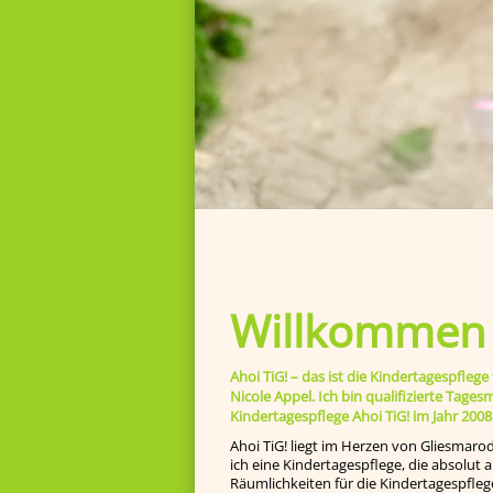
Willkommen b
Ahoi TiG! – das ist die Kindertagespfl
Nicole Appel. Ich bin qualifizierte Tage
Kindertagespflege Ahoi TiG! im Jahr 2008
Ahoi TiG! liegt im Herzen von Gliesmaro
ich eine Kindertagespflege, die absolut
Räumlichkeiten für die Kindertagespfleg