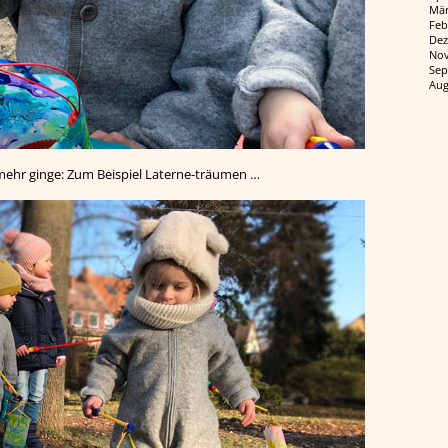
Mär
Feb
Dez
Nov
Sep
Aug
 mehr ginge: Zum Beispiel Laterne-träumen …