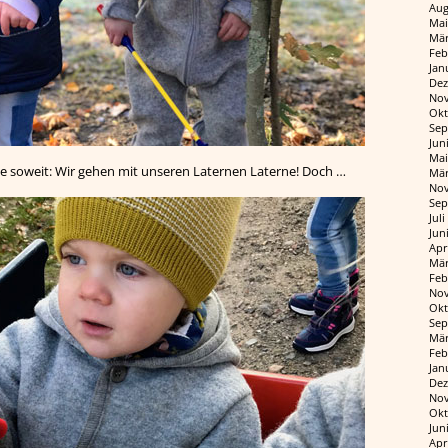
Aug
Mai
Mär
Feb
Jan
Dez
Nov
Okt
Sep
Jun
Mai
te soweit: Wir gehen mit unseren Laternen Laterne! Doch …
Mär
Nov
Sep
Jul
Jun
Apr
Mär
Feb
Nov
Okt
Sep
Mär
Feb
Jan
Dez
Nov
Okt
Jun
Apr