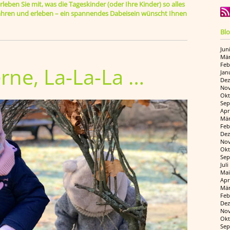
leben Sie mit, was die Tageskinder (oder Ihre Kinder) so alles
rfahren und erleben – ein spannendes Dabeisein wünscht Ihnen
Blo
Jun
Mär
Feb
erne, La-La-La …
Jan
Dez
Nov
Okt
Sep
Apr
Mär
Feb
Dez
Nov
Okt
Sep
Jul
Mai
Apr
Mär
Feb
Dez
Nov
Okt
Sep