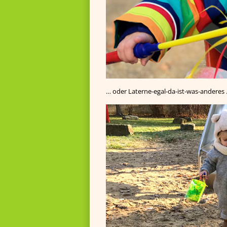
… oder Laterne-egal-da-ist-was-anderes