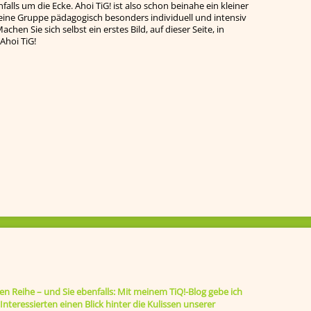
falls um die Ecke. Ahoi TiG! ist also schon beinahe ein kleiner
leine Gruppe pädagogisch besonders individuell und intensiv
chen Sie sich selbst ein erstes Bild, auf dieser Seite, in
Ahoi TiG!
ten Reihe – und Sie ebenfalls: Mit meinem TiQ!-Blog gebe ich
nteressierten einen Blick hinter die Kulissen unserer