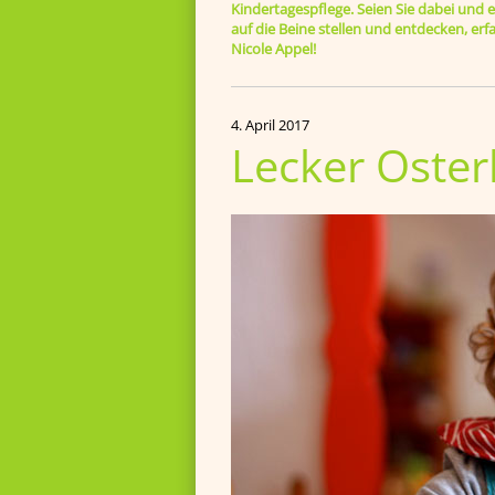
Kindertagespflege. Seien Sie dabei und er
auf die Beine stellen und entdecken, e
Nicole Appel!
4. April 2017
Lecker Oster