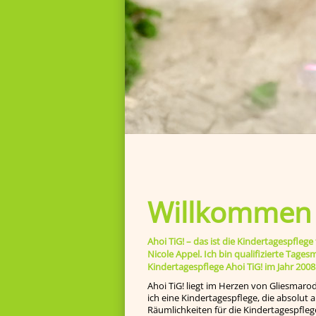
Willkommen b
Ahoi TiG! – das ist die Kindertagespfl
Nicole Appel. Ich bin qualifizierte Tage
Kindertagespflege Ahoi TiG! im Jahr 2008
Ahoi TiG! liegt im Herzen von Gliesmaro
ich eine Kindertagespflege, die absolut
Räumlichkeiten für die Kindertagespfleg