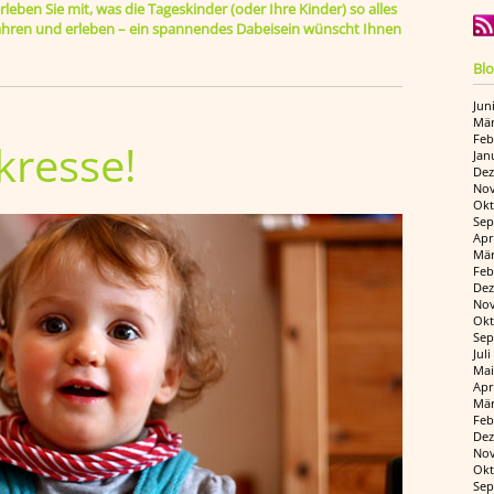
leben Sie mit, was die Tageskinder (oder Ihre Kinder) so alles
rfahren und erleben – ein spannendes Dabeisein wünscht Ihnen
Blo
Jun
Mär
Feb
kresse!
Jan
Dez
Nov
Okt
Sep
Apr
Mär
Feb
Dez
Nov
Okt
Sep
Jul
Mai
Apr
Mär
Feb
Dez
Nov
Okt
Sep