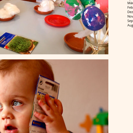
Mär
Feb
Dez
Nov
Sep
Aug