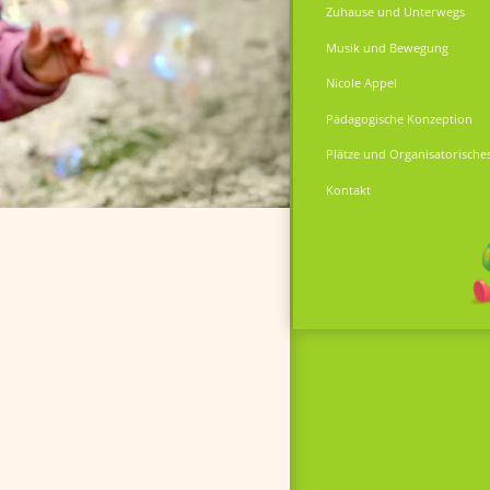
Zuhause und Unterwegs
Musik und Bewegung
Nicole Appel
Pädagogische Konzeption
Plätze und Organisatorische
Kontakt