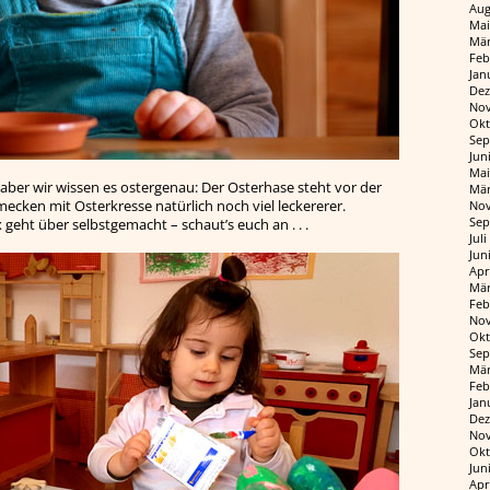
Aug
Mai
Mär
Feb
Jan
Dez
Nov
Okt
Sep
Jun
Mai
aber wir wissen es ostergenau: Der Osterhase steht vor der
Mär
cken mit Osterkresse natürlich noch viel leckererer.
Nov
Sep
geht über selbstgemacht – schaut’s euch an . . .
Jul
Jun
Apr
Mär
Feb
Nov
Okt
Sep
Mär
Feb
Jan
Dez
Nov
Okt
Jun
Apr