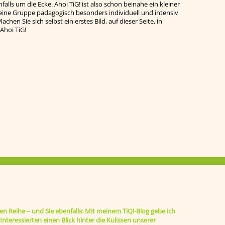
falls um die Ecke. Ahoi TiG! ist also schon beinahe ein kleiner
leine Gruppe pädagogisch besonders individuell und intensiv
chen Sie sich selbst ein erstes Bild, auf dieser Seite, in
Ahoi TiG!
ten Reihe – und Sie ebenfalls: Mit meinem TiQ!-Blog gebe ich
nteressierten einen Blick hinter die Kulissen unserer