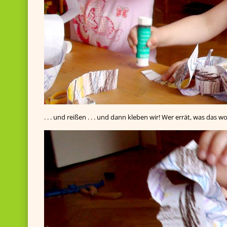
. . . und reißen . . . und dann kleben wir! Wer errät, was das w