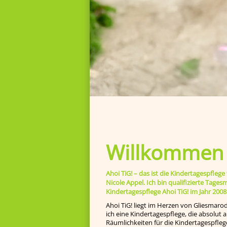
Willkommen b
Ahoi TiG! – das ist die Kindertagespfl
Nicole Appel. Ich bin qualifizierte Tage
Kindertagespflege Ahoi TiG! im Jahr 2008
Ahoi TiG! liegt im Herzen von Gliesmaro
ich eine Kindertagespflege, die absolut
Räumlichkeiten für die Kindertagespfleg