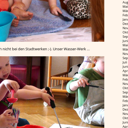
Aug
Mai
Mär
Feb
Jan
Dez
Nov
Okt
Sep
Jun
Mai
ch nicht bei den Stadtwerken ;-). Unser Wasser-Werk …
Mär
Nov
Sep
Jul
Jun
Apr
Mär
Feb
Nov
Okt
Sep
Mär
Feb
Jan
Dez
Nov
Okt
Jun
Apr