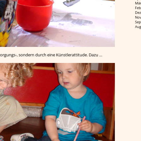
Mär
Feb
Dez
Nov
Sep
Aug
sorgungs-, sondern durch eine Künstlerattitude. Dazu …