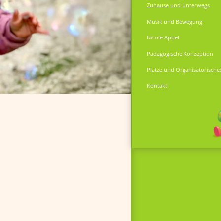
Zuhause und Unterwegs
Musik und Bewegung
Nicole Appel
Pädagogische Konzeption
Plätze und Organisatorische
Kontakt