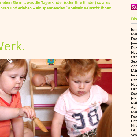
leben Sie mit, was die Tageskinder (oder Ihre Kinder) so alles
rfahren und erleben – ein spannendes Dabeisein wünscht Ihnen
Blo
Jun
Mär
Feb
Werk.
Jan
Dez
Nov
Okt
Sep
Apr
Mär
Feb
Dez
Nov
Okt
Sep
Jul
Mai
Apr
Mär
Feb
Dez
Nov
Okt
Sep