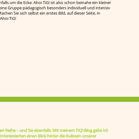
falls um die Ecke. Ahoi TiG! ist also schon beinahe ein kleiner
leine Gruppe pädagogisch besonders individuell und intensiv
chen Sie sich selbst ein erstes Bild, auf dieser Seite, in
Ahoi TiG!
ten Reihe – und Sie ebenfalls: Mit meinem TiQ!-Blog gebe ich
nteressierten einen Blick hinter die Kulissen unserer