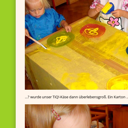
…? wurde unser TiQ!-Käse dann überlebensgroß. Ein Karton 