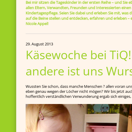
Bei mir sitzen die Tageskinder in der ersten Reihe – und Sie e
allen Eltern, Verwandten, Freunden und Interessierten einen B
Kindertagespflege. Seien Sie dabei und erleben Sie mit, was di
auf die Beine stellen und entdecken, erfahren und erleben 
Nicole Appel!
29. August 2013
Käsewoche bei TiQ! 
andere ist uns Wurs
Wussten Sie schon, dass manche Menschen ? allen voran un
eben genau wegen der Löcher nicht mögen? Wir bis jetzt auc
hoffentlich verständlichen Verwunderung ergab sich einiges