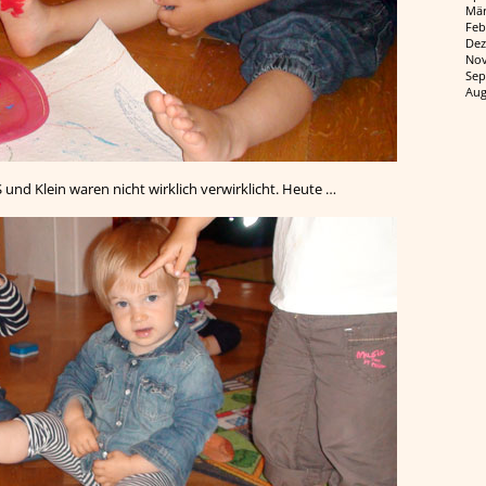
Mär
Feb
Dez
Nov
Sep
Aug
S und Klein waren nicht wirklich verwirklicht. Heute …