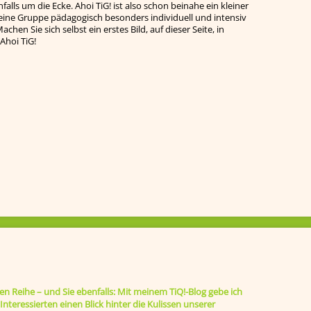
falls um die Ecke. Ahoi TiG! ist also schon beinahe ein kleiner
leine Gruppe pädagogisch besonders individuell und intensiv
chen Sie sich selbst ein erstes Bild, auf dieser Seite, in
Ahoi TiG!
ten Reihe – und Sie ebenfalls: Mit meinem TiQ!-Blog gebe ich
nteressierten einen Blick hinter die Kulissen unserer