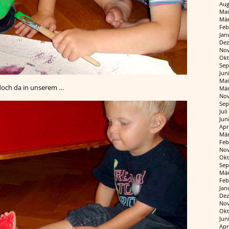
Aug
Mai
Mär
Feb
Jan
Dez
Nov
Okt
Sep
Jun
Mai
 doch da in unserem …
Mär
Nov
Sep
Jul
Jun
Apr
Mär
Feb
Nov
Okt
Sep
Mär
Feb
Jan
Dez
Nov
Okt
Jun
Apr