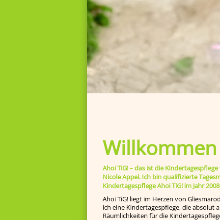
Willkommen b
Ahoi TiG! – das ist die Kindertagespfl
Nicole Appel. Ich bin qualifizierte Tage
Kindertagespflege Ahoi TiG! im Jahr 2008
Ahoi TiG! liegt im Herzen von Gliesmaro
ich eine Kindertagespflege, die absolut
Räumlichkeiten für die Kindertagespfleg