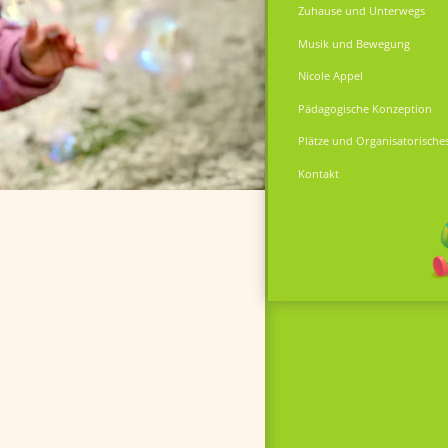
Zuhause und Unterwegs
Musik und Bewegung
Nicole Appel
Pädagogische Konzeption
Plätze und Organisatorische
Kontakt