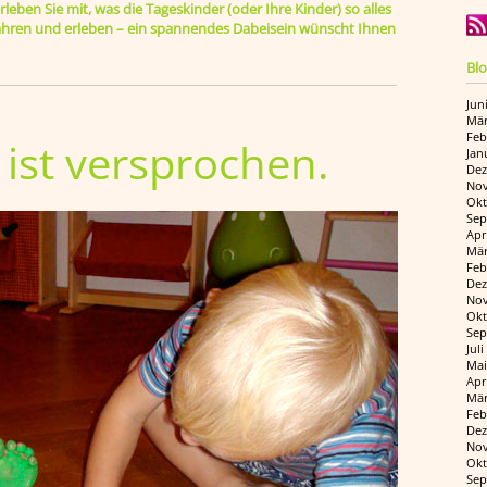
leben Sie mit, was die Tageskinder (oder Ihre Kinder) so alles
rfahren und erleben – ein spannendes Dabeisein wünscht Ihnen
Blo
Jun
Mär
Feb
ist versprochen.
Jan
Dez
Nov
Okt
Sep
Apr
Mär
Feb
Dez
Nov
Okt
Sep
Jul
Mai
Apr
Mär
Feb
Dez
Nov
Okt
Sep