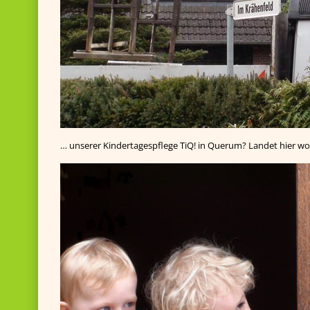
… unserer Kindertagespflege TiQ! in Querum? Landet hier wo